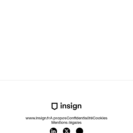
15 MAI 2023
Faire une pause avec
IA
ChatGPT ? Non : les entreprises
doivent accélérer.
www.insign.fr
A propos
Confidentialité
Cookies
Mentions légales