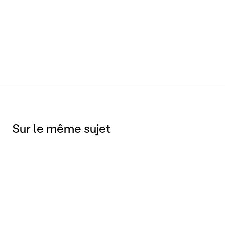
Contactez-nous
Sur le même sujet
11 MAI 2023
"A quoi tu penses ?"
IA