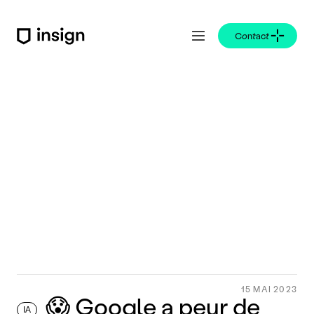
Contact
t
e
c
h
n
l
o
g
i
e
s
15 MAI 2023
😱 Google a peur de
IA