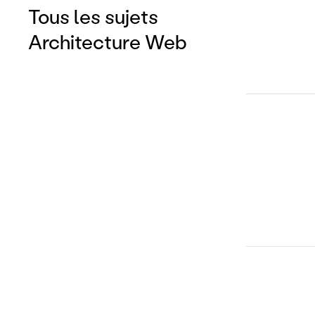
ARCHITECTUR
Tous les sujets
Stack Stra
Architecture Web
ARCHITECTUR
streaming
ARCHITECTUR
(SC) ultim