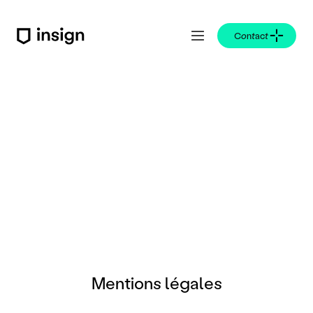
Contact
t
e
c
h
n
l
o
g
i
e
s
Mentions légales