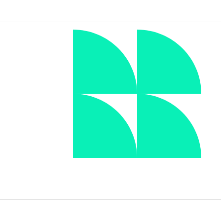
TION
E
DRUPAL